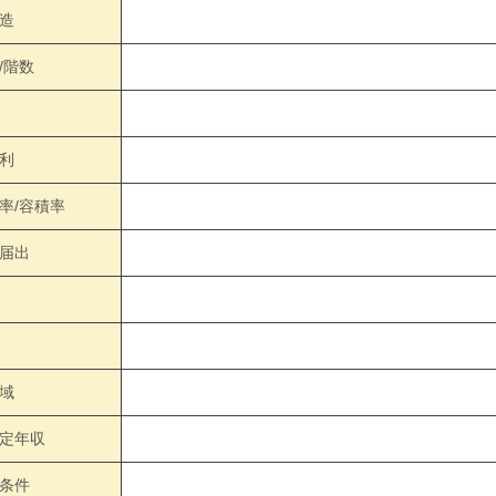
造
/階数
利
率/容積率
届出
域
定年収
条件