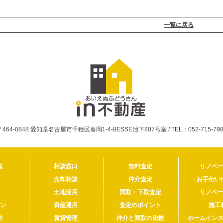
一覧に戻る
〒464-0848 愛知県名古屋市千種区春岡1-4-8ESSE池下807号室 / TEL：052-715-798
覧
相談窓口
無料査定
リノベ
売却相談
仲介査定
お手伝い
土地活用
買取・下取査定
リノベ
ン
資産運用
査定のポイント
施工
件
賃貸管理
仲介と買取の比較
ホームイン