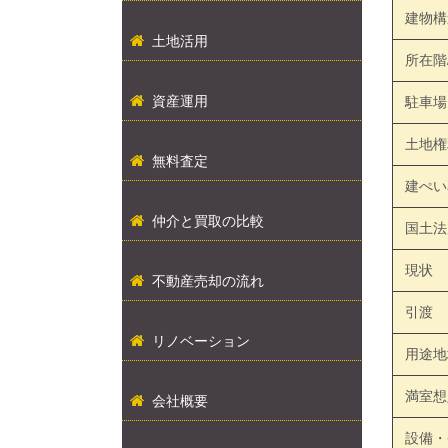
建物構
土地活用
所在階
資産運用
駐車場
土地権
無料査定
建ぺい
仲介と買取の比較
国土法
現状
不動産売却の流れ
引渡
リノベーション
用途地
満室想
会社概要
設備・