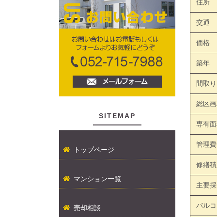
住所
交通
価格
築年
間取り
総区画
SITEMAP
専有面
管理費
トップページ
修繕積
マンション一覧
主要採
バルコ
売却相談