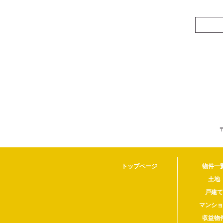
トップページ
物件一
土地
戸建て
マンショ
収益物