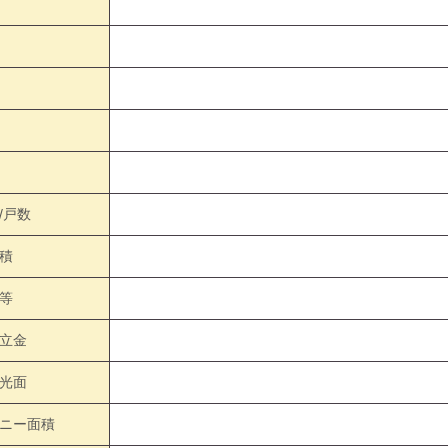
/戸数
積
等
立金
光面
ニー面積