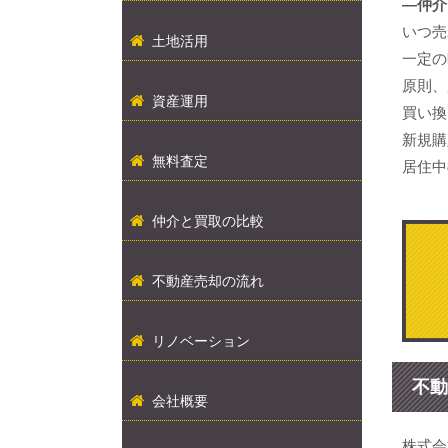
―仲介
いつ売
土地活用
一定の
原則、
資産運用
買い換
新規購
無料査定
居住中
仲介と買取の比較
不動産売却の流れ
リノベーション
不動
会社概要
株式会