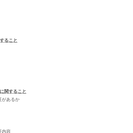
関すること
価に関すること
証があるか
証内容