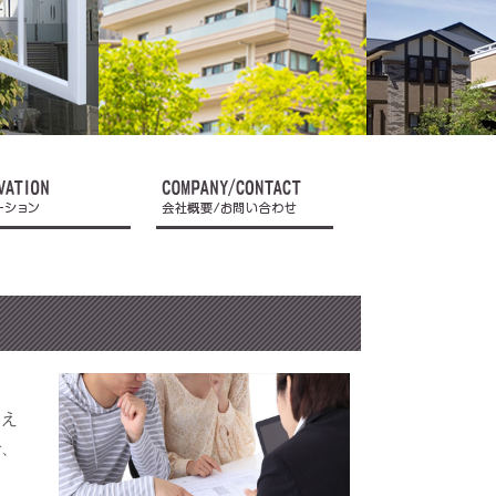
あえ
で、