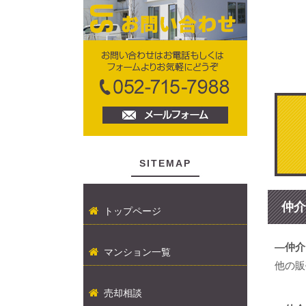
SITEMAP
仲介
トップページ
―仲介
マンション一覧
他の販
売却相談